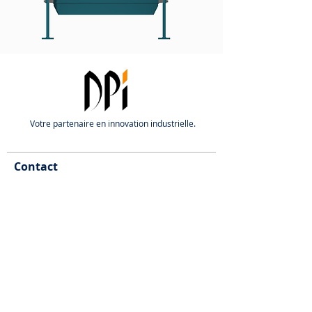
Votre partenaire en innovation industrielle.
Contact
t.thebault@dpi-fr.eu
Tél :
06 82 42 87 60
1 rue Beau Soleil,
54920 Villers-la-Montagne, France
Obtenir un devis
DP
i
Line ou un autre projet ?
Une
DPi vous accompagne pour concevoir la
solution adaptée à vos besoin !